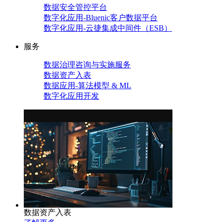
数据安全管控平台
数字化应用-Bluenic客户数据平台
数字化应用-云捷集成中间件（ESB）
服务
数据治理咨询与实施服务
数据资产入表
数据应用-算法模型 & ML
数字化应用开发
数据资产入表