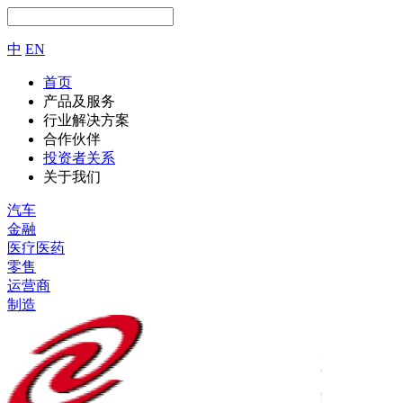
中
EN
首页
产品及服务
行业解决方案
合作伙伴
投资者关系
关于我们
汽车
金融
医疗医药
零售
运营商
制造