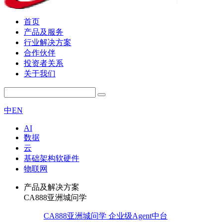
首页
产品及服务
行业解决方案
合作伙伴
投资者关系
关于我们
中
EN
AI
数据
云
基础架构软硬件
物联网
产品及解决方案
CA888亚洲城问学
CA888亚洲城问学 企业级Agent中台