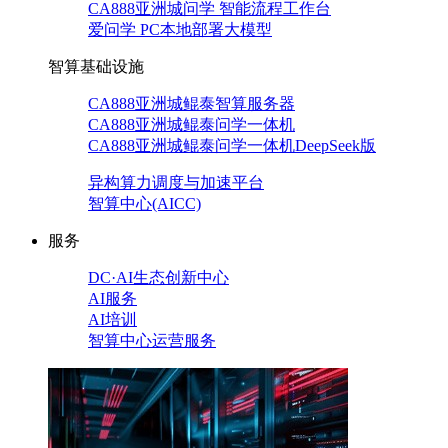
CA888亚洲城问学 智能流程工作台
爱问学 PC本地部署大模型
智算基础设施
CA888亚洲城鲲泰智算服务器
CA888亚洲城鲲泰问学一体机
CA888亚洲城鲲泰问学一体机DeepSeek版
异构算力调度与加速平台
智算中心(AICC)
服务
DC·AI生态创新中心
AI服务
AI培训
智算中心运营服务